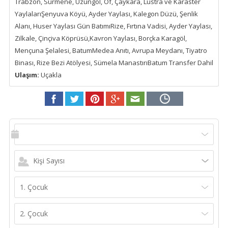
Trabzon, Sürmene, Uzungöl, Of, Çaykara, Lustra ve Karaster
YaylalarıŞenyuva Köyü, Ayder Yaylası, Kalegon Düzü, Şenlik
Alanı, Huser Yaylası Gün BatımıRize, Fırtına Vadisi, Ayder Yaylası,
Zilkale, Çinçiva Köprüsü,Kavron Yaylası, Borçka Karagöl,
Mençuna Şelalesi, BatumMedea Anıtı, Avrupa Meydanı, Tiyatro
Binası, Rize Bezi Atölyesi, Sümela ManastırıBatum Transfer Dahil
Ulaşım:
Uçakla
Kişi Sayısı
1. Çocuk
2. Çocuk