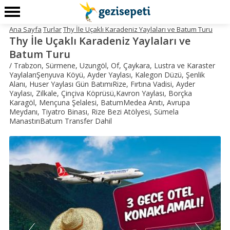
Ana Sayfa
Turlar
Thy İle Uçaklı Karadeniz Yaylaları ve Batum Turu
Thy İle Uçaklı Karadeniz Yaylaları ve
Batum Turu
/ Trabzon, Sürmene, Uzungöl, Of, Çaykara, Lustra ve Karaster
YaylalarıŞenyuva Köyü, Ayder Yaylası, Kalegon Düzü, Şenlik
Alanı, Huser Yaylası Gün BatımıRize, Fırtına Vadisi, Ayder
Yaylası, Zilkale, Çinçiva Köprüsü,Kavron Yaylası, Borçka
Karagöl, Mençuna Şelalesi, BatumMedea Anıtı, Avrupa
Meydanı, Tiyatro Binası, Rize Bezi Atölyesi, Sümela
ManastırıBatum Transfer Dahil