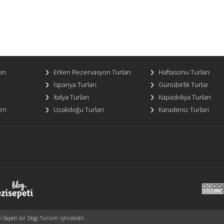
on
Erken Rezervasyon Turları
Haftasonu Turları
İspanya Turları
Günübirlik Turlar
İtalya Turları
Kapadokya Turları
eri
Uzakdoğu Turları
Karadeniz Turları
Sepeti bir Dogi Turizm iştirakidir.