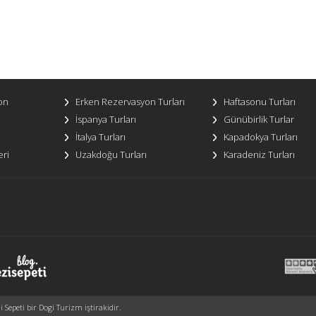
on
Erken Rezervasyon Turları
Haftasonu Turları
İspanya Turları
Günübirlik Turlar
İtalya Turları
Kapadokya Turları
eri
Uzakdoğu Turları
Karadeniz Turları
Sepeti bir Dogi Turizm iştirakidir.