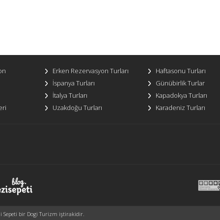
on
Erken Rezervasyon Turları
Haftasonu Turları
İspanya Turları
Günübirlik Turlar
İtalya Turları
Kapadokya Turları
eri
Uzakdoğu Turları
Karadeniz Turları
Sepeti bir Dogi Turizm iştirakidir.