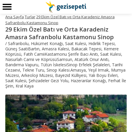
Ana Sayfa
Turlar
29 Ekim Özel Batı ve Orta Karadeniz Amasra
Safranbolu Kastamonu Sinop
29 Ekim Özel Batı ve Orta Karadeniz
Amasra Safranbolu Kastamonu Sinop
/ Safranbolu, Hükümet Konağı, Saat Kulesi, Hıdırlık Tepesi,
Güneş SaatiBartın, Amasra Kalesi, Bakacak Tepesi, Kemere
Köprüsü, Fatih CamiiKastamonu Şerife Bacı Anıtı, Saat Kulesi,
Nasurlah Camii ve KöprüsüSamsun, Atatürk Onur Anıtı,
Bandırma Vapuru, Tütün İskelesiSinop Erfelek Şelaleleri, Tarihi
Cezaevi, Tekne Turu, Sinop Kalesi.Amasya, Yeşil Irmak, Mumya
Müzesi, Arkeoloji Müzesi, Bayezid Külliyesi, Yalı Boyu Evleri,
Saat Kulesi, Şehzadeler Gezi Yolu, Hazeranlar Konağı, Ferhat İle
Şirin, Kral Kaya