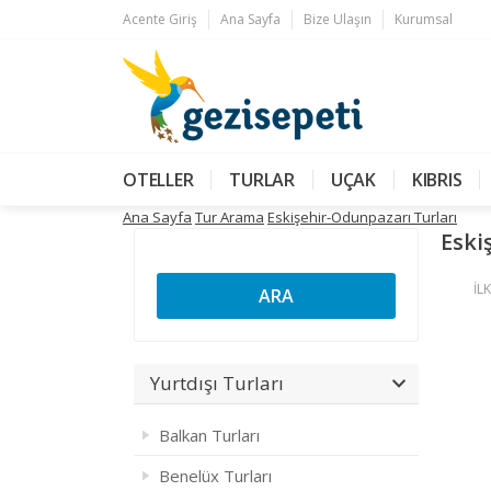
Acente Giriş
Ana Sayfa
Bize Ulaşın
Kurumsal
OTELLER
TURLAR
UÇAK
KIBRIS
Ana Sayfa
Tur Arama
Eskişehir-Odunpazarı Turları
Eski
İLK
ARA
Yurtdışı Turları
Balkan Turları
Benelüx Turları